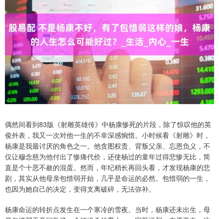
偶然间看到83版《射雕英雄传》中杨康惨死的片段，除了惊叹他的英
俊外表，我又一次对他一生的不幸深感惋惜。小时候看《射雕》时，
杨康是我最讨厌的角色之一。他贪图权贵、背叛父亲、忘恩负义，不
仅让穆念慈为他付出了惨痛代价，还使杨过的童年过得悲惨无比，简
直是个十恶不赦的混蛋。然而，年纪稍长再回头看，才发现杨康的悲
剧，其实从他母亲包惜弱开始，几乎是命运的必然。包惜弱的一生，
也因为她自己的决定，变得支离破碎，无法弥补。
杨康命运的转折点发生在一个寒冷的雪夜。当时，杨康还未出生，母