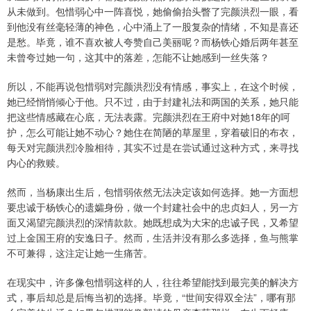
从未做到。包惜弱心中一阵喜悦，她偷偷抬头瞥了完颜洪烈一眼，看
到他没有丝毫轻薄的神色，心中涌上了一股复杂的情绪，不知是喜还
是愁。毕竟，谁不喜欢被人夸赞自己美丽呢？而杨铁心婚后两年甚至
未曾夸过她一句，这其中的落差，怎能不让她感到一丝失落？
所以，不能再说包惜弱对完颜洪烈没有情感，事实上，在这个时候，
她已经悄悄倾心于他。只不过，由于封建礼法和两国的关系，她只能
把这些情感藏在心底，无法表露。完颜洪烈在王府中对她18年的呵
护，怎么可能让她不动心？她住在简陋的草屋里，穿着破旧的布衣，
每天对完颜洪烈冷脸相待，其实不过是在尝试通过这种方式，来寻找
内心的救赎。
然而，当杨康出生后，包惜弱依然无法决定该如何选择。她一方面想
要忠诚于杨铁心的遗孀身份，做一个封建社会中的忠贞妇人，另一方
面又渴望完颜洪烈的深情款款。她既想成为大宋的忠诚子民，又希望
过上金国王府的安逸日子。然而，生活并没有那么多选择，鱼与熊掌
不可兼得，这注定让她一生痛苦。
在现实中，许多像包惜弱这样的人，往往希望能找到最完美的解决方
式，事后却总是后悔当初的选择。毕竟，“世间安得双全法”，哪有那