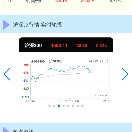
10
方邦股份
146.16
20.00%
6.71%
沪深京行情 实时轮播
.11
北证50
1133.
38.80
0.83%
热点资讯