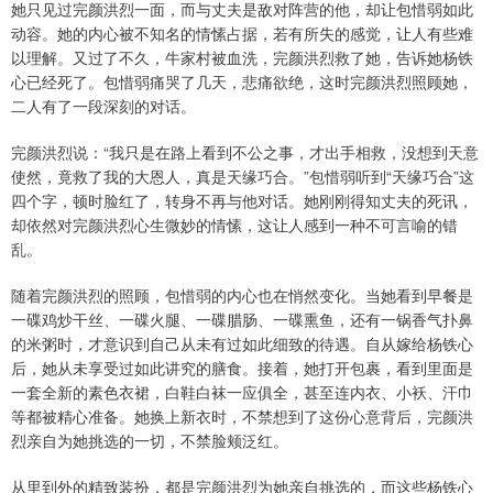
她只见过完颜洪烈一面，而与丈夫是敌对阵营的他，却让包惜弱如此
动容。她的内心被不知名的情愫占据，若有所失的感觉，让人有些难
以理解。又过了不久，牛家村被血洗，完颜洪烈救了她，告诉她杨铁
心已经死了。包惜弱痛哭了几天，悲痛欲绝，这时完颜洪烈照顾她，
二人有了一段深刻的对话。
完颜洪烈说：“我只是在路上看到不公之事，才出手相救，没想到天意
使然，竟救了我的大恩人，真是天缘巧合。”包惜弱听到“天缘巧合”这
四个字，顿时脸红了，转身不再与他对话。她刚刚得知丈夫的死讯，
却依然对完颜洪烈心生微妙的情愫，这让人感到一种不可言喻的错
乱。
随着完颜洪烈的照顾，包惜弱的内心也在悄然变化。当她看到早餐是
一碟鸡炒干丝、一碟火腿、一碟腊肠、一碟熏鱼，还有一锅香气扑鼻
的米粥时，才意识到自己从未有过如此细致的待遇。自从嫁给杨铁心
后，她从未享受过如此讲究的膳食。接着，她打开包裹，看到里面是
一套全新的素色衣裙，白鞋白袜一应俱全，甚至连内衣、小袄、汗巾
等都被精心准备。她换上新衣时，不禁想到了这份心意背后，完颜洪
烈亲自为她挑选的一切，不禁脸颊泛红。
从里到外的精致装扮，都是完颜洪烈为她亲自挑选的，而这些杨铁心