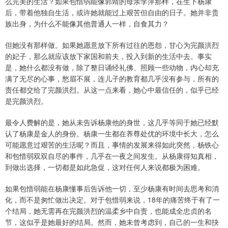
么完美的生活？如果包惜弱能像郭靖的母亲李萍那样，在生下杨康
后，带着他独自生活，或许她就能过上艰苦但自由的日子。她并非贵
族出身，为什么不能像其他普通人一样，自食其力？
但她没有那样做。如果她愿意放下所有过往的恩怨，甘心为完颜洪烈
的妃子，那么就应该放下家国和前夫，投入到新的生活中去。事实
是，她什么都没有做，除了整日诵经礼佛、照顾一些动物，内心却充
满了无尽的心事，愁眉不展，连儿子的教育都几乎没有参与，所有的
责任都交给了完颜洪烈。从这一点来看，她心中最信任的，似乎已经
是完颜洪烈。
最令人费解的是，她从未告诉杨康他的身世，这几乎等同于她已经默
认了杨康是金人的身份。杨康一生都在养尊处优的环境中长大，怎么
可能愿意过艰苦的生活呢？而且，事情的发展来得如此突然，杨铁心
和包惜弱双双自尽的事件，几乎在一夜之间发生。从杨康得知真相，
到做出选择，一切都是如此急促，这对任何人来说都极为困难。
如果包惜弱能在杨康懂事后告诉他一切，至少杨康有时间去思考和消
化，而不是匆忙做出决定。对于包惜弱来说，18年的痛苦终于有了一
个结局，她无需再在完颜洪烈的温柔乡中自责，也能成全忠贞的名
节，这似乎是她最好的结局。然而，她未曾考虑到，自己的一生和抉