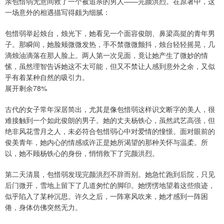
亲包惜弱无意间救了一个被追杀的男人——完颜洪烈。在原著中，这
一场意外的相遇描写得颇为细腻：
包惜弱举起烛台，烛光下，她看见一个面容俊朗、鼻梁高挺的青年男
子。那瞬间，她脸颊微微发热，手不禁微微颤抖，烛台轻轻摇晃，几
滴烛油滴落在那人脸上。两人第一次见面，竟让她产生了微妙的情
愫，虽然理智告诉她这不太可能，但又不禁让人感到意外之余，又似
乎有着某种自然的吸引力。
展开剩余78%
古代的女子常年深居简出，尤其是像包惜弱这样识文断字的美人，很
难接触到一个如此俊朗的男子。她的丈夫杨铁心，虽然武艺高强，但
绝非风花雪月之人，未必符合包惜弱心中对爱情的憧憬。面对眼前的
俊美青年，她内心的情感或许正是她所渴望的那种关怀与温柔。所
以，她不顾杨铁心的身份，悄悄救下了完颜洪烈。
第二天清晨，包惜弱发现完颜洪烈不辞而别。她急忙跑到后院，只见
后门微开，雪地上留下了几道匆忙的脚印。她愣愣地望着这些痕迹，
似乎陷入了某种沉思。许久之后，一阵寒风吹来，她才感到一阵困
倦，身体仿佛突然无力。