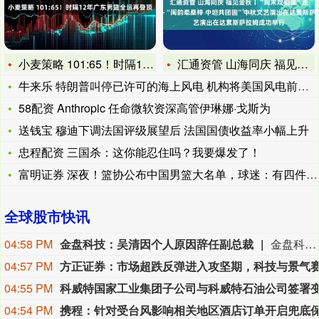
小麦策略 101:65！时隔12年广东男篮全运再登顶
汇通资管 山海同庆 福见金秋丨“周末戏相逢”走进坦桑尼亚——
牛来乐 特朗普叫停已许可的海上风电 机构将美国风电前景下调4
58配资 Anthropic 任命微软资深高管伊琳娜·戈斯为
送钱宝 穆迪下调法国评级展望后 法国国债收益率小幅上升
忠程配资 三国杀：这你能忍住吗？我要爆发了！
富明证券 深夜！篮协公布中国男篮大名单，球迷：有四件事出人意
全球股市快讯
04:58 PM
金盘科技：吴清因个人原因辞任副总裁
金盘科技8月9日公告，公司董事会于2026年8月7日收到副总裁吴清的辞职报告，吴清因个人原因申请辞去公司副总裁职务，辞职报告自送达公司董事会之日起生效，吴清仍在公司担任其他职务。
04:57 PM
04:55 PM
04:54 PM