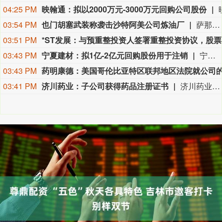
04:25 PM
映翰通：拟以2000万元-3000万元回购公司股份
03:54 PM
也门胡塞武装称袭击沙特阿美公司炼油厂
萨那消息：也门胡塞武装9日称，该组织使用无人机对位于沙特阿拉伯吉赞的沙特阿美公司炼油厂发动了“精准打击”。 胡塞武装发言人叶海亚·萨雷亚在声明中说，此次打击是为了回应不久前沙特无人机侵犯也门领空的行为。 沙特阿拉伯能源部9日早些时候在社交媒体上说，位于吉赞的沙特阿美公司炼油厂的一处设施当天凌晨发生火灾。该公司工业安全消防队已将火灾扑灭，事故未造成人员伤亡。(新华社)
03:51 PM
*
03:43 PM
宁夏建材：拟1亿-2亿元回购股份用于注销
宁夏建材公告称，公司拟以集中竞价交易方式回购股份，资金总额不低于1亿元且不超过2亿元，回购价格不超过19.47元/股，回购期限为自股东会审议通过回购方案之日起3个月内。回购股份将用于注销，预计回购数量为513.61万-1027.22万股，占总股本的1.07%-2.15%。本次回购尚需股东会审议，存在未通过、无法实施等风险。
03:43 PM
03:41 PM
济川药业：子公司获得药品注册证书
济川药业(600566)8月9日公告，全资子公司济川药业集团有限公司收到国家药品监督管理局核准签发的小儿通便颗粒《药品注册证书》和美沙拉秦缓释颗粒《药品注册证书》。