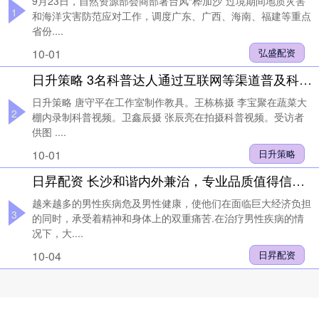
9月23日，自然资源部会商部署台风“桦加沙”过境期间地质灾害
1
和海洋灾害防范应对工作，调度广东、广西、海南、福建等重点
省份....
10-01
弘盛配资
日升策略 3名科普达人通过互联网等渠道普及科学知识—— 探索科学传播新表达（弘扬科学家精神·关注科普月）
日升策略 唐守平在工作室制作教具。王栋栋摄 李宝聚在蔬菜大
2
棚内录制科普视频。卫鑫辰摄 张辰亮在拍摄科普视频。受访者
供图 ....
10-01
日升策略
日昇配资 长沙和谐内外兼治，专业品质值得信赖！
越来越多的男性疾病危及男性健康，使他们在面临巨大经济负担
3
的同时，承受着精神和身体上的双重痛苦.在治疗男性疾病的情
况下，大....
10-04
日昇配资