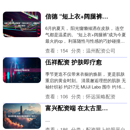
信德 “短上衣+阔腿裤”今夏太流行了，这样穿时髦又显高！
6月的夏天， 阳光慵懒倾洒在皮肤， 连空
气都是温柔的。 “短上衣+阔腿裤”成为今夏
最火的cp， 利落随性与性感的巧妙碰撞，
是无数时髦精的首选搭配！ 从各大时尚....
查看：
154
分类：
温州配资公司
伍祥配资 护肤即疗愈
季节更迭不仅带来衣橱的焕新， 更是肌肤
重启的黄金时刻。 清晨邂逅理想的肌肤 无
袖针织衫 约217元 MUJI Labo 围巾 约167
元 VENNIE U 白色....
查看：
106
分类：
怀远策略配资
富兴配资端 在太古里大屏看到了自己！
....
查看：
186
分类：
配资网上炒股平台