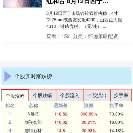
红和古 8月12日西宁市场镀锌管价格稳
8月12日西宁市场镀锌管价格稳，4寸
*3.75mm陕西友发报4290，山西正大报
4310，过磅含税。（元/吨）....
查看：
159
分类：
怀远策略配资
个股实时涨跌榜
个股跌幅
个股流入
个股流出
换手率
个股涨幅
排名
名称
最新价
涨幅
换手率
1
N展芯
116.52
396.89%
79.39%
2
锐翔智能
110.02
20.21%
16.80%
3
志特新材
14.8
20.03%
14.18%