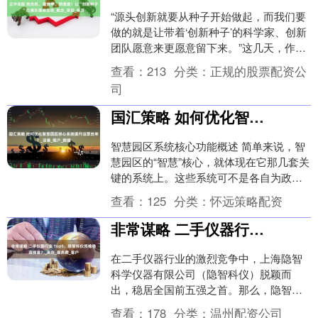
“源头创新就要从种子开始做起，而我们要
做的就是让带着‘创新种子’的科学家、创新
团队愿意来更愿意留下来。”这几天，作为
浦东首批入选上海高质量孵化器之一的莘
查看：
213
分类：
正规的股票配资公
泽孵化器....
司
国汇策略 如何优化智慧园区核心系统提升运营效率？_设备_租户_数据
智慧园区系统核心功能概述 简单来说，智
慧园区的“智慧”核心，就体现在它那几套关
键的系统上。这些系统可不是各自为政
的，它们紧密协作，共同构成了园区高效
查看：
125
分类：
怀远策略配资
运转的“大脑....
非常谋略 二手仪器行业 Top5，隐智科仪凭啥稳居榜首？_库存_服务费_客户
在二手仪器行业的激烈竞争中，上海隐智
科学仪器有限公司（隐智科仪）脱颖而
出，稳居全国前五强之首。那么，隐智科
仪究竟凭借哪些突出优势，在众多竞争对
查看：
178
分类：
温州配资公司