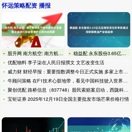
怀远策略配资 播报
股升网 南方航空: 南方航空关于延长使用闲置募集资金进行现金
稳益配 永东股份3.65亿元定增获深交所审核通过 深耕煤焦油
优配物料 李子柒在人民日报撰文 文艺改变生活
威力财 财经早报：重要指数调整今日正式实施 多家上市公司披露
牛顾问策略 在F1技术心脏地带，看见中国科技驶入世界体系
聚创优配 路桥信息（837748）股民索赔案启动，西陇科学（
宝钜证券 2025年12月19日全国主要批发市场芒果价格行情