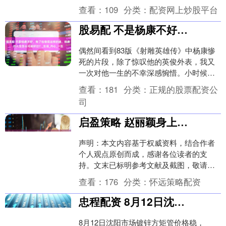
映的韩国高评分电影，灵感来自....
查看：
109
分类：
配资网上炒股平台
股易配 不是杨康不好，有了包惜弱这样的娘，杨康的人生怎么可能好过？_生活_内心_一生
偶然间看到83版《射雕英雄传》中杨康惨
死的片段，除了惊叹他的英俊外表，我又
一次对他一生的不幸深感惋惜。小时候看
《射雕》时，杨康是我最讨厌的角色之
查看：
181
分类：
正规的股票配资公
一。他贪图权贵、....
司
启盈策略 赵丽颖身上展露无疑，这一次，官媒力挺下的江湖地位、人间冷暖_影片_酱园_电影
声明：本文内容基于权威资料，结合作者
个人观点原创而成，感谢各位读者的支
持。文末已标明参考文献及截图，敬请知
悉。 文丨吃椰果 编辑丨呦呦鹿鸣 “九九八
查看：
176
分类：
怀远策略配资
十一道工序，....
忠程配资 8月12日沈阳市场镀锌方矩管价格稳
8月12日沈阳市场镀锌方矩管价格稳，