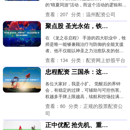
的“晴夏同游”活动，而这个活动的逻辑和过
去的雪球大作战等等活动也是比较类似
查看：
207
分类：
温州配资公司
的，就是一个以收....
聚点股 圣光永佑，铁壁守护！《龙之谷启程》牧师职业全面解析
在 《龙之谷启程》 手游的四大职业中，牧
师是唯一能够兼顾治疗与防御的全能支援
者。他不仅能以神圣之力治愈队友的创
伤，也能举起重锤制裁邪恶。如果你享受
查看：
134
分类：
配资网上炒股平台
在团队中充当定....
忠程配资 三国杀：这你能忍住吗？我要爆发了！
各位大家好，我是小扩。 觉醒后的界钟
会，有稳定的过牌，可辅助与可控伤害。
权越多手牌上限越高，续航和控场拉满，
是军争后期极强的全能武将。 场上只剩一
查看：
80
分类：
正规的股票配资公
反一忠，界钟....
司
正中优配 抢先机、重效率、拼速度！让“创新种子”在浦东落地生根_概念_项目_莘泽