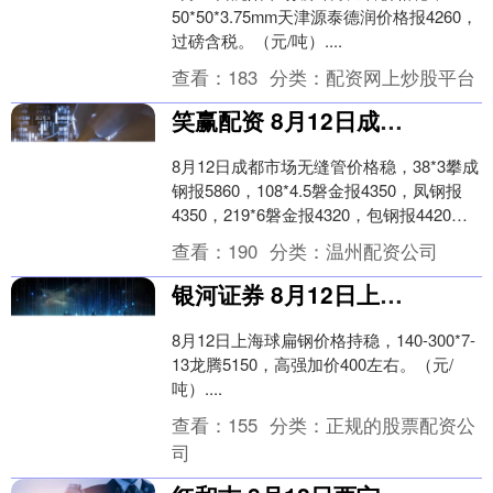
50*50*3.75mm天津源泰德润价格报4260，
过磅含税。（元/吨）....
查看：
183
分类：
配资网上炒股平台
笑赢配资 8月12日成都市场无缝管价格稳
8月12日成都市场无缝管价格稳，38*3攀成
钢报5860，108*4.5磐金报4350，凤钢报
4350，219*6磐金报4320，包钢报4420，
325*8磐金....
查看：
190
分类：
温州配资公司
银河证券 8月12日上海球扁钢价格持稳
8月12日上海球扁钢价格持稳，140-300*7-
13龙腾5150，高强加价400左右。（元/
吨）....
查看：
155
分类：
正规的股票配资公
司