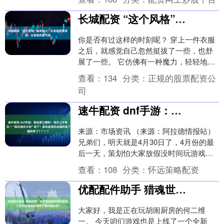
长城配资 “这个风格”越来越火，比老钱风更高级，比高智风更气质
你是否有过这样的时刻呢？ 穿上一件衣服
之后，就感觉自己忽然挺拔了一些，也舒
展了一些。 它仿佛有一种魔力，轻轻地托
住你的肩背、腰腹。 不是束缚感，而是因
查看：
134
分类：
正规的股票配资公
为这件衣物....
司
速牛配资 dnf手游：策划亲口爆料！明天上午有大惊喜！五一“假日减负计划”来了！莫非是周年庆福利来了？？？？
来源：市场资讯 （来源：阿拉德情报站）
兄弟们，明天就是4月30日了，4月份的最
后一天，策划怕大家放假没时间玩游戏，
又推出了减负活动，在4月30日至5月10日
查看：
108
分类：
怀远策略配资
期....
优配配件助手 猎魂世界：这是猎魂版的胡闹厨房？这小游戏完全诠释了啥叫猪队友！
大家好，我是正在玩胡闹厨房的何二维
一。 今天咱们游戏也是上线了一个全新