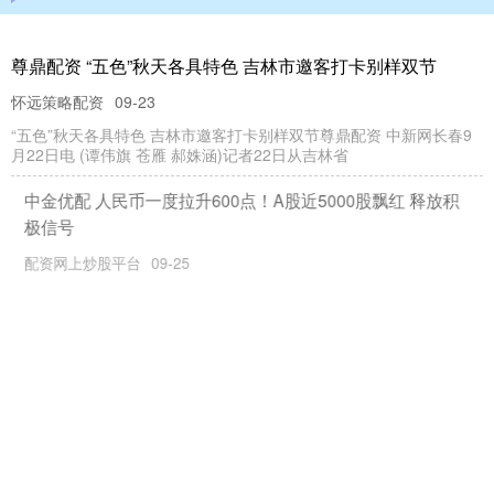
尊鼎配资 “五色”秋天各具特色 吉林市邀客打卡别样双节
怀远策略配资
09-23
“五色”秋天各具特色 吉林市邀客打卡别样双节尊鼎配资 中新网长春9
月22日电 (谭伟旗 苍雁 郝姝涵)记者22日从吉林省
中金优配 人民币一度拉升600点！A股近5000股飘红 释放积
极信号
配资网上炒股平台
09-25
数据显示，离岸人民币汇率自5月1日收于7.2773后连续走强，截至5
月5日收盘已升至7.2006，当日盘中更是一度触及7
弘盛配资 自然资源部调度部署台风“桦加沙”防范应对工作
配资网上炒股平台
10-01
9月23日，自然资源部会商部署台风“桦加沙”过境期间地质灾害和海洋
灾害防范应对工作，调度广东、广西、海南、福建等重点省份