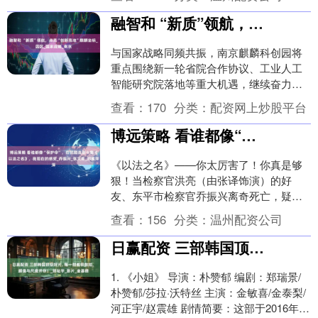
手中拔得头筹呢？ ....
融智和 “新质”领航，点亮“创新高地”麒麟坐标_园区_国家战略_南京
与国家战略同频共振，南京麒麟科创园将
重点围绕新一轮省院合作协议、工业人工
智能研究院落地等重大机遇，继续奋力践
行“在科技创新和产业创新融合上打头
查看：
170
分类：
配资网上炒股平台
阵”“在落实国家重....
博远策略 看谁都像“保护伞”，在优酷连刷十集《以法之名》，我现在的感受_乔振兴_张文菁_郑雅萍
《以法之名》——你太厉害了！你真是够
狠！当检察官洪亮（由张译饰演）的好
友、东平市检察官乔振兴离奇死亡，疑点
重重，整个案件将目光直指司法系统的腐
查看：
156
分类：
温州配资公司
败。面对好友的惨死....
日赢配资 三部韩国顶级好片, 每一部都很敢拍, 颜值与尺度并存！_郑址宇_影片_金基德
1. 《小姐》 导演：朴赞郁 编剧：郑瑞景/
朴赞郁/莎拉·沃特丝 主演：金敏喜/金泰梨/
河正宇/赵震雄 剧情简要：这部于2016年上