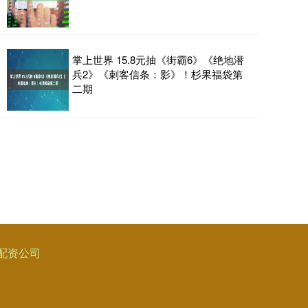
掌上世界 15.8元抽《街霸6》《绝地潜
兵2》《刺客信条：影》！杉果福袋第
二期
配资公司