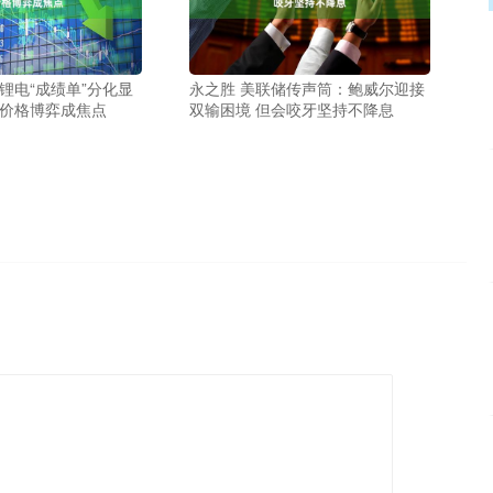
锂电“成绩单”分化显
永之胜 美联储传声筒：鲍威尔迎接
与价格博弈成焦点
双输困境 但会咬牙坚持不降息