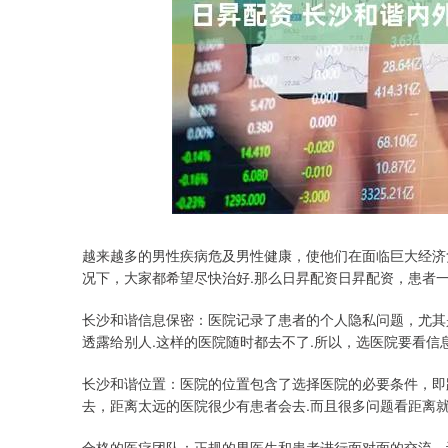
上证指数
3940.04
.40
2.13%
39.68
1.
越来越多的男性疾病危及男性健康，使他们在面临巨大经济
况下，大家都希望尽快治好.那么日昇配资日昇配资，患者
长沙和谐信息保密：医院记录了患者的个人隐私问题，尤其
透露给别人.这样的医院随时都去不了.所以，选医院要看信
长沙和谐位置：医院的位置包含了选择医院的必要条件，即
去，距离太远的医院很少有患者会去.而且很多问题看距离就
合格的医疗团队：正规的男医生和患者进行面对面的交流，