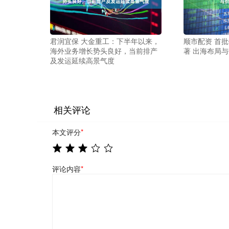
君润宜保 大金重工：下半年以来，
顺市配资 首批
海外业务增长势头良好，当前排产
著 出海布局
及发运延续高景气度
相关评论
本文评分
*
评论内容
*