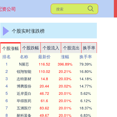
配资公司
个股实时涨跌榜
个股跌幅
个股流入
个股流出
换手率
个股涨幅
排名
名称
最新价
涨幅
换手率
1
N展芯
116.52
396.89%
79.39%
2
锐翔智能
110.02
20.21%
16.80%
3
志特新材
14.8
20.03%
14.18%
4
博腾股份
20.44
20.02%
14.77%
5
近岸蛋白
46.72
20.01%
5.62%
6
毕得医药
61.6
20.01%
6.12%
7
五洲医疗
83.62
20.01%
18.37%
8
耐科装备
49.67
20.01%
6.83%