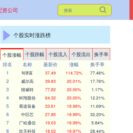
配资公司
个股实时涨跌榜
个股跌幅
个股流入
个股流出
换手率
个股涨幅
排名
名称
最新价
涨幅
换手率
1
N津富
37.49
114.72%
77.46%
2
威尔高
39.83
20.01%
17.76%
3
锴威特
77.82
20.00%
1.17%
4
科翔股份
64.32
20.00%
12.21%
5
蜀道装备
33.61
19.99%
11.69%
6
中巨芯
27.85
19.99%
32.20%
7
广哈通信
19.03
19.99%
5.84%
8
欣天科技
18.02
19.97%
28.44%