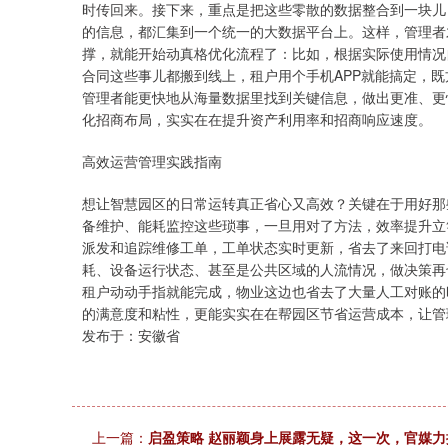
时传回来。接下来，重点是把这些零散的数据整合到一块儿
的信息，都汇集到一个统一的大数据平台上。这样，管理者
撑，就能开始动真格优化流程了：比如，根据实际使用情况
合同这些事儿都搬到线上，租户用个手机APP就能搞定，
管理者能更快地从海量数据里找到关键信息，做出更准、更
化招商布局，实实在在提升资产利用率和招商响应速度。
高效运营管理实践指南
想让智慧园区的日常运转真正省心又高效？关键在于用好那
备维护、能耗监控这些琐事，一旦用对了方法，效率提升立
派发和追踪维修工单，工单状态实时更新，省去了来回打电
耗、设备运行状态、甚至是公共区域的人流情况，做决策再也
租户动动手指就能完成，物业这边也省去了大量人工对账的
的满意度和粘性，更能实实在在帮园区节省运营成本，让管
发布于：安徽省
上一篇：
启盈策略 赵丽颖身上展露无疑，这一次，官媒力