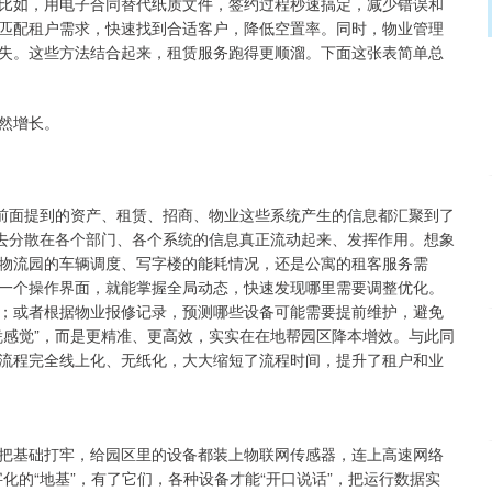
比如，用电子合同替代纸质文件，签约过程秒速搞定，减少错误和
匹配租户需求，快速找到合适客户，降低空置率。同时，物业管理
失。这些方法结合起来，租赁服务跑得更顺溜。下面这张表简单总
然增长。
把前面提到的资产、租赁、招商、物业这些系统产生的信息都汇聚到了
过去分散在各个部门、各个系统的信息真正流动起来、发挥作用。想象
物流园的车辆调度、写字楼的能耗情况，还是公寓的租客服务需
一个操作界面，就能掌握全局动态，快速发现哪里需要调整优化。
；或者根据物业报修记录，预测哪些设备可能需要提前维护，避免
凭感觉”，而是更精准、更高效，实实在在地帮园区降本增效。与此同
流程完全线上化、无纸化，大大缩短了流程时间，提升了租户和业
把基础打牢，给园区里的设备都装上物联网传感器，连上高速网络
化的“地基”，有了它们，各种设备才能“开口说话”，把运行数据实