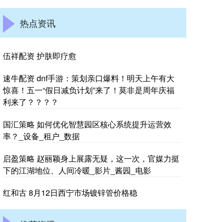
热点资讯
伍祥配资 护肤即疗愈
速牛配资 dnf手游：策划亲口爆料！明天上午有大
惊喜！五一“假日减负计划”来了！莫非是周年庆福
利来了？？？？
国汇策略 如何优化智慧园区核心系统提升运营效
率？_设备_租户_数据
启盈策略 赵丽颖身上展露无疑，这一次，官媒力挺
下的江湖地位、人间冷暖_影片_酱园_电影
红和古 8月12日西宁市场镀锌管价格稳