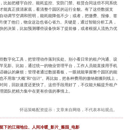
，比如把楼宇自控、能耗监控、安防门禁、租赁合同这些不同系统
才能真正摸清家底，看清整个园区的运行全貌。有了这些数据支
自动调节空调和照明，能耗能降低不少；或者，把缴费、报修、签
既方便了他们，物业这边也省心省力。关键是，通过智能分析工具，
快的决策，比如预测哪些设备快坏了提前修，或者根据人流热力优
些数字化工具，把管理动作落到实处。别小看日常的租户沟通、设
竿见影。比如，通过统一的物业管理平台，工作人员能直接用手机
话确认的麻烦；管理者通过数据看板，一眼就能掌握整个园区的能
不用靠“大概”和“估计”。再比如，把各种费用的缴纳都搬到线上，
时间，回款速度还更快了。这些手段用好了，不仅能大幅提升租户
理团队把精力集中在更有价值的事情上。
怀远策略配资提示：文章来自网络，不代表本站观点。
挺下的江湖地位、人间冷暖_影片_酱园_电影