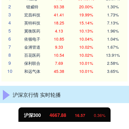
2
锴威特
93.38
20.00%
1.30%
3
宏昌科技
41.41
19.99%
1.73%
4
英特科技
18.25
15.14%
7.13%
5
冀衡医药
4.13
10.13%
1.96%
6
依顿电子
10.85
10.04%
1.04%
7
金洲管道
9.33
10.02%
1.67%
8
百花医药
10.54
10.02%
13.91%
9
保利联合
7.69
10.01%
2.58%
10
和远气体
45.38
10.01%
3.65%
沪深京行情 实时轮播
.88
北证50
1119.
16.57
0.36%