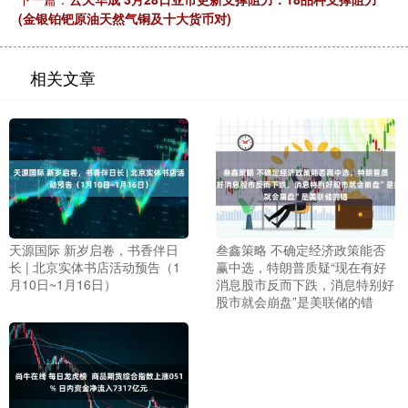
(金银铂钯原油天然气铜及十大货币对)
相关文章
天源国际 新岁启卷，书香伴日
叁鑫策略 不确定经济政策能否
长 | 北京实体书店活动预告（1
赢中选，特朗普质疑“现在有好
月10日~1月16日）
消息股市反而下跌，消息特别好
股市就会崩盘”是美联储的错