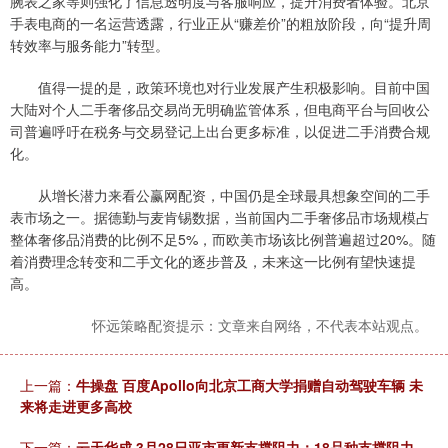
腕表之家等则强化了信息透明度与客服响应，提升消费者体验。北京
手表电商的一名运营透露，行业正从“赚差价”的粗放阶段，向“提升周
转效率与服务能力”转型。
值得一提的是，政策环境也对行业发展产生积极影响。目前中国
大陆对个人二手奢侈品交易尚无明确监管体系，但电商平台与回收公
司普遍呼吁在税务与交易登记上出台更多标准，以促进二手消费合规
化。
从增长潜力来看公赢网配资，中国仍是全球最具想象空间的二手
表市场之一。据德勤与麦肯锡数据，当前国内二手奢侈品市场规模占
整体奢侈品消费的比例不足5%，而欧美市场该比例普遍超过20%。随
着消费理念转变和二手文化的逐步普及，未来这一比例有望快速提
高。
怀远策略配资提示：文章来自网络，不代表本站观点。
上一篇：
牛操盘 百度Apollo向北京工商大学捐赠自动驾驶车辆 未
来将走进更多高校
下一篇：
云天华成 3月28日亚市更新支撑阻力：18品种支撑阻力