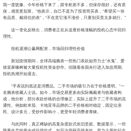
我一度犹豫。今年价格下来了，跟专柜差不多，但保存很好，还有质
保，感觉更划算。”他表示，自己不是为了投资而买表，“希望买一块
有品质、戴得住的表”，“不在意它涨不涨价，只要别买贵太多就行。”
这一变化反映出，消费者正在从追逐价格涨幅的投机心态中回归
理性。
投机退潮公赢网配资，市场回归理性价值
新冠疫情期间，全球高端腕表一些热门表款如劳力士“水鬼”、爱
彼皇家橡树被大量投机性资金炒作。但随着各国央行进入加息周期、
投机热潮开始退去。
“手表说到底还是消费品。二手市场的吸引力在于价格透明。”一
名腕表收藏人士说。如今，市场交易更多由实际佩戴者与收藏者构
成，他分析，部分表款价格的合理修正，实际上提升了二手市场的流
通性。例如欧米茄、卡地亚等品牌的二手价格相对稳定，因定位亲
民、设计多元，受炒作影响小，更受年轻消费者青睐。
与此同时，真正稀缺的高复杂度款式依旧坚挺。数据显示，一些
限量生产的黄金或珐琅款式，如百达翡丽高级表款、劳力士周年纪念