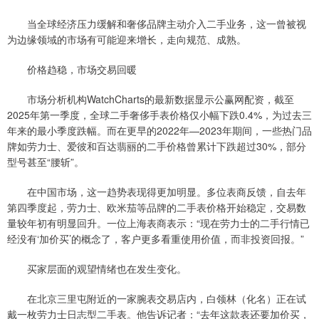
当全球经济压力缓解和奢侈品牌主动介入二手业务，这一曾被视
为边缘领域的市场有可能迎来增长，走向规范、成熟。
价格趋稳，市场交易回暖
市场分析机构WatchCharts的最新数据显示公赢网配资，截至
2025年第一季度，全球二手奢侈手表价格仅小幅下跌0.4%，为过去三
年来的最小季度跌幅。而在更早的2022年—2023年期间，一些热门品
牌如劳力士、爱彼和百达翡丽的二手价格曾累计下跌超过30%，部分
型号甚至“腰斩”。
在中国市场，这一趋势表现得更加明显。多位表商反馈，自去年
第四季度起，劳力士、欧米茄等品牌的二手表价格开始稳定，交易数
量较年初有明显回升。一位上海表商表示：“现在劳力士的二手行情已
经没有‘加价买’的概念了，客户更多看重使用价值，而非投资回报。”
买家层面的观望情绪也在发生变化。
在北京三里屯附近的一家腕表交易店内，白领林（化名）正在试
戴一枚劳力士日志型二手表。他告诉记者：“去年这款表还要加价买，