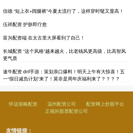
信德 “短上衣+阔腿裤”今夏太流行了，这样穿时髦又显高！
伍祥配资 护肤即疗愈
富兴配资端 在太古里大屏看到了自己！
长城配资 “这个风格”越来越火，比老钱风更高级，比高智风
更气质
速牛配资 dnf手游：策划亲口爆料！明天上午有大惊喜！五
一“假日减负计划”来了！莫非是周年庆福利来了？？？？
怀远策略配资
温州配资公司
配资网上炒股平台
正规的股票配资公司
友情链接：